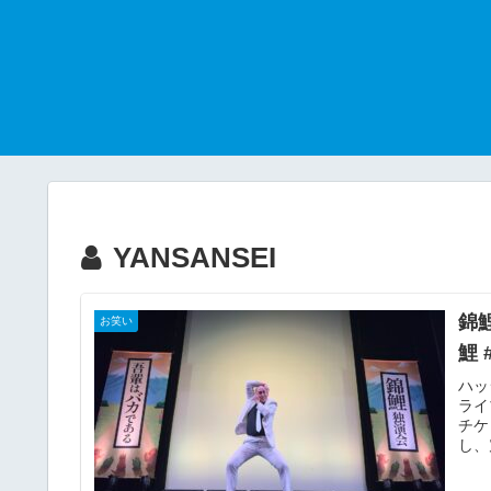
YANSANSEI
錦
お笑い
鯉
ハッ
ライ
チケ
し、