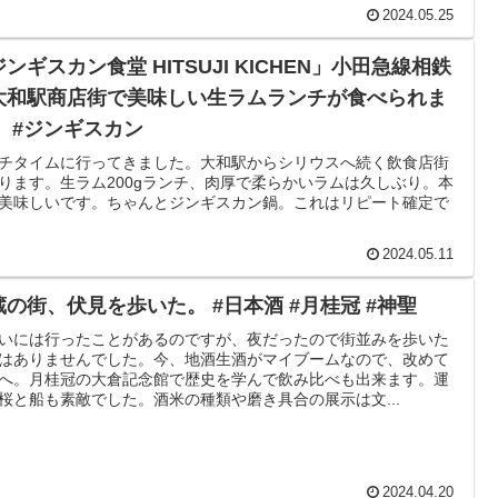
2024.05.25
ンギスカン食堂 HITSUJI KICHEN」小田急線相鉄
大和駅商店街で美味しい生ラムランチが食べられま
。 #ジンギスカン
チタイムに行ってきました。大和駅からシリウスへ続く飲食店街
ります。生ラム200gランチ、肉厚で柔らかいラムは久しぶり。本
美味しいです。ちゃんとジンギスカン鍋。これはリピート確定で
2024.05.11
蔵の街、伏見を歩いた。 #日本酒 #月桂冠 #神聖
いには行ったことがあるのですが、夜だったので街並みを歩いた
はありませんでした。今、地酒生酒がマイブームなので、改めて
へ。月桂冠の大倉記念館で歴史を学んで飲み比べも出来ます。運
桜と船も素敵でした。酒米の種類や磨き具合の展示は文...
2024.04.20