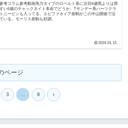
参考コラム参考動画馬力タイプのロベルト系に注目8歳馬よりは買
すい6歳のチャックネイト本命でどうか。Tサンデー系ハーツクラ
トニービンも入ってる。エピファネイア産駒がこの中山開催で活
ている。モーリス産駒も好調。
2024.01.15
のページ
次
3
…
8
へ