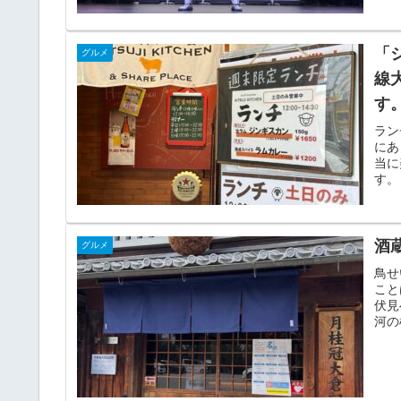
「ジ
グルメ
線
す
ラン
にあ
当に
す。
酒
グルメ
鳥せ
こと
伏見
河の