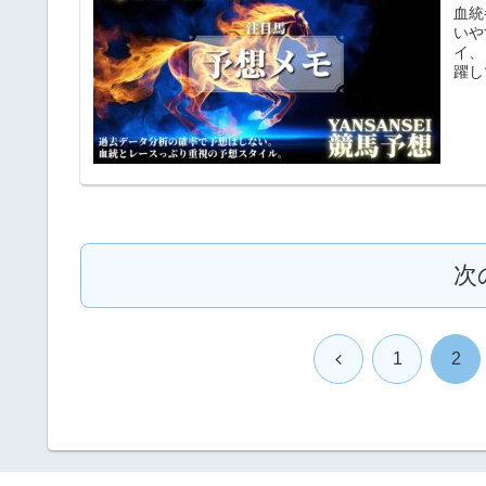
血統
いや
イ、
躍し
次
前
1
2
へ