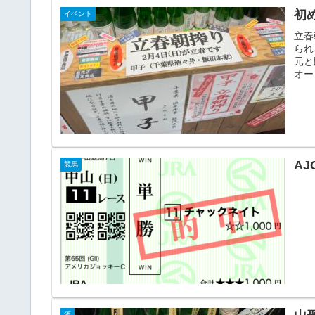
初
イベント
立春
られ
元と
オー
AJ
競馬
酒