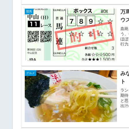
万
競馬
ウ
血統
う、
ほぼ
行力
み
グルメ
ト
ラン
期待
と思
出汁