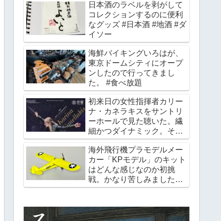
日本酒のラベルを剥がして
コレクションするのに便利
なグッズ #日本酒 #地酒 #ダ
イソー
海鮮バイキングいろはが、
東京ドームシティにオープ
ンしたので行ってきまし
た。 #食べ放題
初来日の女性指揮者カリー
ナ・カネラキスをサントリ
ーホールで見た聴いた。繊
細かつダイナミック。そし
て超美人。 #カリーナ・カ
海外飛行機プラモデルメー
ネラキス #都響
カー「KPモデル」のキット
#karinacanellakis
はどんな感じなのか初挑
戦。かなり苦しみました。
#プラモデル #チェコ