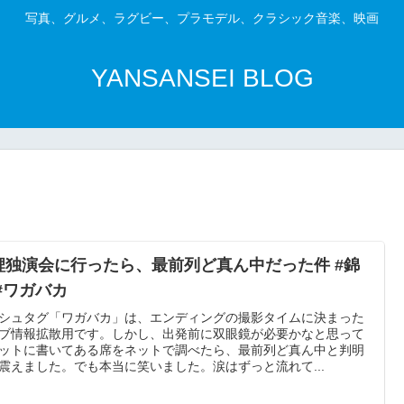
写真、グルメ、ラグビー、プラモデル、クラシック音楽、映画
YANSANSEI BLOG
鯉独演会に行ったら、最前列ど真ん中だった件 #錦
 #ワガバカ
シュタグ「ワガバカ」は、エンディングの撮影タイムに決まった
ブ情報拡散用です。しかし、出発前に双眼鏡が必要かなと思って
ットに書いてある席をネットで調べたら、最前列ど真ん中と判明
震えました。でも本当に笑いました。涙はずっと流れて...