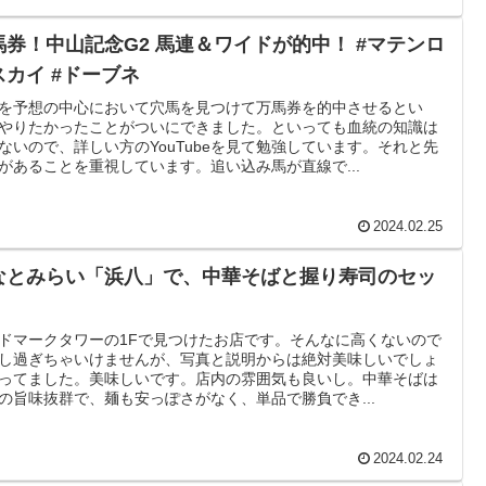
馬券！中山記念G2 馬連＆ワイドが的中！ #マテンロ
スカイ #ドーブネ
を予想の中心において穴馬を見つけて万馬券を的中させるとい
やりたかったことがついにできました。といっても血統の知識は
ないので、詳しい方のYouTubeを見て勉強しています。それと先
があることを重視しています。追い込み馬が直線で...
2024.02.25
なとみらい「浜八」で、中華そばと握り寿司のセッ
ドマークタワーの1Fで見つけたお店です。そんなに高くないので
し過ぎちゃいけませんが、写真と説明からは絶対美味しいでしょ
ってました。美味しいです。店内の雰囲気も良いし。中華そばは
の旨味抜群で、麺も安っぽさがなく、単品で勝負でき...
2024.02.24