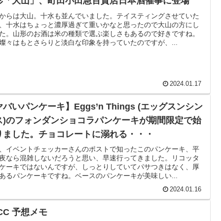
形「大山」、町田小田急百貨店日本酒催事に登場
からは大山。十水も並んでいました。テイスティングさせていた
、十水はちょっと濃厚過ぎて重いかなと思ったので大山の方にし
た。山形のお酒は米の種類で選ぶ楽しさもあるので好きですね。
燦々はもとさらりと淡白な印象を持っていたのですが、...
2024.01.17
バいパンケーキ】Eggs’n Things (エッグスンシン
ス)のフォンダンショコラパンケーキが期間限定で始
りました。チョコレートに溺れる・・・
、イベントチェッカーさんのポストで知ったこのパンケーキ、平
夜なら混雑しないだろうと思い、早速行ってきました。リコッタ
ケーキではないんですが、しっとりしていてパサつきはなく、厚
あるパンケーキですね。ベースのパンケーキが美味しい...
2024.01.16
CC 予想メモ