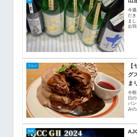
山
今週
だき
まし
出羽
【ヤ
グルメ
グ
ま
今朝
日の
パン
みの
AJ
競馬