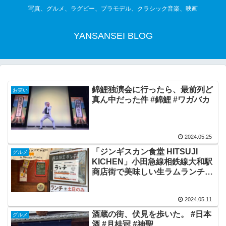
写真、グルメ、ラグビー、プラモデル、クラシック音楽、映画
YANSANSEI BLOG
錦鯉独演会に行ったら、最前列ど
お笑い
真ん中だった件 #錦鯉 #ワガバカ
2024.05.25
「ジンギスカン食堂 HITSUJI
グルメ
KICHEN」小田急線相鉄線大和駅
商店街で美味しい生ラムランチが
食べられます。 #ジンギスカン
2024.05.11
酒蔵の街、伏見を歩いた。 #日本
グルメ
酒 #月桂冠 #神聖