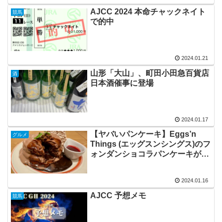
AJCC 2024 本命チャックネイト
競馬
で的中
2024.01.21
山形「大山」、町田小田急百貨店
酒
日本酒催事に登場
2024.01.17
【ヤバいパンケーキ】Eggs’n
グルメ
Things (エッグスンシングス)のフ
ォンダンショコラパンケーキが期
間限定で始まりました。チョコレ
ートに溺れる・・・
2024.01.16
AJCC 予想メモ
競馬