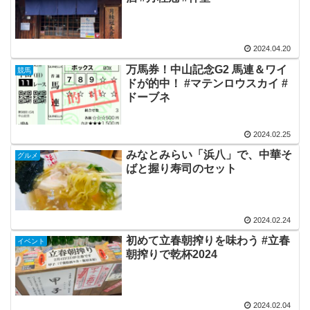
2024.04.20
万馬券！中山記念G2 馬連＆ワイ
競馬
ドが的中！ #マテンロウスカイ #
ドーブネ
2024.02.25
みなとみらい「浜八」で、中華そ
グルメ
ばと握り寿司のセット
2024.02.24
初めて立春朝搾りを味わう #立春
イベント
朝搾りで乾杯2024
2024.02.04