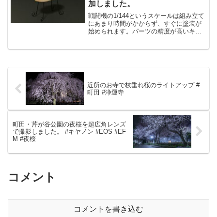
加しました。
戦闘機の1/144というスケールは組み立て
にあまり時間がかからず、すぐに塗装が
始められます。パーツの精度が高いキッ
トを選べば、モールドもシャープです。
今回、イエローサブマリン秋葉原のコン
テストが1/144飛行機プラモデル縛りだっ
たので、挑戦...
近所のお寺で枝垂れ桜のライトアップ #
町田 #浄運寺
町田・芹が谷公園の夜桜を超広角レンズ
で撮影しました。 #キヤノン #EOS #EF-
M #夜桜
コメント
コメントを書き込む