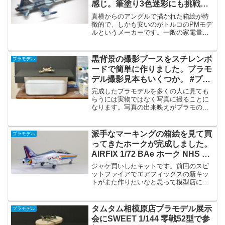
感じ。筆塗り3色迷彩にも挑戦し
ました。 #プラモデル #トルコ
真横からのアングルで描かれた箱絵が特
徴的で、しかも安いのがトルコのPMモデ
ルというメーカーです。一般の家電量販
店では見かけないかもしれません。イエ
ローサブマリンやボークスといった模型
店で売ってます。僕にとっては、今回の
黒背景の撮影ブースをスチレンボ
プラモデル
F-5Bは2つ目のPM...
ードで簡単に作りました。プラモ
デル撮影見本もいくつか。 #プラ
モデル
完成したプラモデルを多くの人に見ても
らうには実物ではなく写真に撮ることに
なります。写真の出来映えがプラモの出
来映えとされてしまうところがかなりあ
りますよね。なので撮影ブース、撮影ス
ペースはいろんなものを試してきまし
派手なマーキングの箱絵を見て買
プラモデル
た。nipperの記事で黒...
ってきたホークが完成しました。
AIRFIX 1/72 BAe ホーク NHS チ
ャリティーズ ・トゥギャザー仕
ジャケ買いしたキットです。前回のスピ
様 #プラモデル
ットファイアでエアフィックスの新キッ
トがまた作りたいなと思って模型店に行
って見つけました。NHS Charities
Together BAE Hawk機体色のホワイト
と、上面下面のツートンカラーになる
タムタム相模原店プラモデル展示
プラモデル
ブ...
会にSWEET 1/144 零戦52型で参