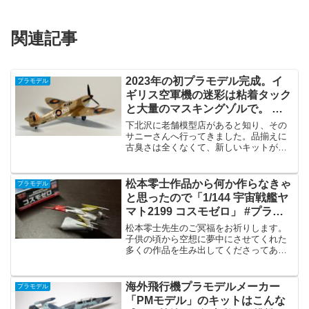
関連記事
2023年の初プラモデル完成。イ
プラモデル
ギリス空軍機の迷彩は粘着タック
と大量のマスキングゾルで。 ス
ピットファイア マーク5c #プラモ
下北沢に老舗模型店があると知り、その
デル #AIRFIX
サニーさんへ行ってきました。品揃えに
古臭さは全くなくて、新しいキットがど
んどん入荷しているようでした。そこで
1/72のスピットファイアを見つけたので
買ってきました。新金型なのに安価なの
松本零士作品から何か作らなきゃ
プラモデル
で在庫がないお店が多...
と思ったので「1/144 宇宙戦艦ヤ
マト2199 コスモゼロ」 #プラモ
デル #宇宙戦艦ヤマト #プラモデ
松本零士先生のご冥福をお祈りします。
ル
子供の頃から空想に夢中にさせてくれた
多くの作品を生み出してくださってあり
がとうございました。
海外飛行機プラモデルメーカー
プラモデル
「PMモデル」のキットはこんな