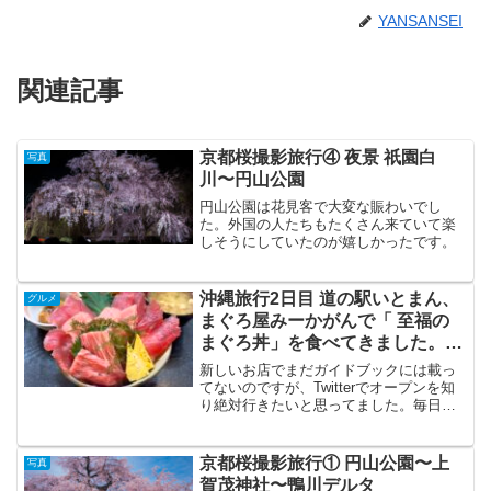
YANSANSEI
関連記事
京都桜撮影旅行④ 夜景 祇園白
写真
川〜円山公園
円山公園は花見客で大変な賑わいでし
た。外国の人たちもたくさん来ていて楽
しそうにしていたのが嬉しかったです。
沖縄旅行2日目 道の駅いとまん、
グルメ
まぐろ屋みーかがんで「 至福の
まぐろ丼」を食べてきました。 #
海鮮丼
新しいお店でまだガイドブックには載っ
てないのですが、Twitterでオープンを知
り絶対行きたいと思ってました。毎日ま
ぐろの解体ショーをやってるそうです
が、道の駅の中にも販売店があるんです
ね。全てレストランで使い切らなくても
京都桜撮影旅行① 円山公園〜上
写真
良いというわけです...
賀茂神社〜鴨川デルタ