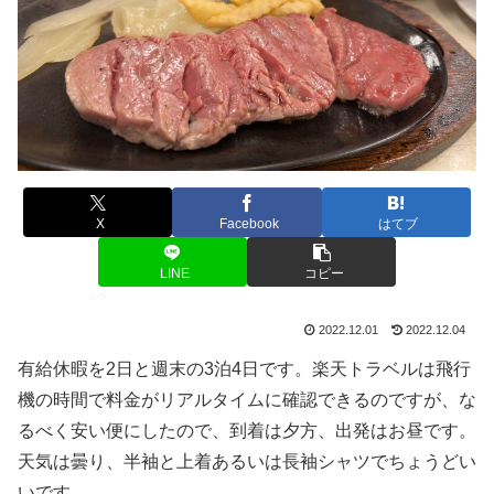
X
Facebook
はてブ
LINE
コピー
2022.12.01
2022.12.04
有給休暇を2日と週末の3泊4日です。楽天トラベルは飛行
機の時間で料金がリアルタイムに確認できるのですが、な
るべく安い便にしたので、到着は夕方、出発はお昼です。
天気は曇り、半袖と上着あるいは長袖シャツでちょうどい
いです。