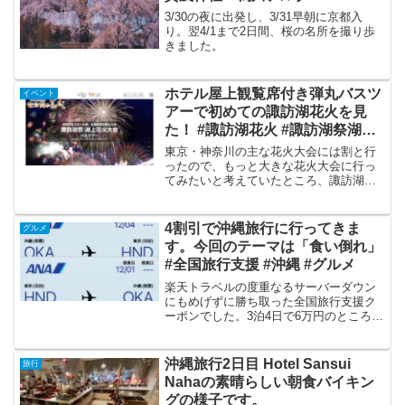
3/30の夜に出発し、3/31早朝に京都入
り。翌4/1まで2日間、桜の名所を撮り歩
きました。
ホテル屋上観覧席付き弾丸バスツ
イベント
アーで初めての諏訪湖花火を見
た！ #諏訪湖花火 #諏訪湖祭湖上
花火大会
東京・神奈川の主な花火大会には割と行
ったので、もっと大きな花火大会に行っ
てみたいと考えていたところ、諏訪湖花
火のバスツアーで観覧席が付いているも
のがあったので申し込んでみました。弾
丸ツアーなので帰りは車中泊。夜明け前
4割引で沖縄旅行に行ってきま
グルメ
に駅で降ろされます。宿泊...
す。今回のテーマは「食い倒れ」
#全国旅行支援 #沖縄 #グルメ
楽天トラベルの度重なるサーバーダウン
にもめげずに勝ち取った全国旅行支援ク
ーポンでした。3泊4日で6万円のところ
３.６万円です。1日目と4日目は飛行機が
安い時間を選んだのでほとんど現地で過
ごせませんが丸2日はいろいろ下調べをし
沖縄旅行2日目 Hotel Sansui
旅行
てきましたので、...
Nahaの素晴らしい朝食バイキン
グの様子です。