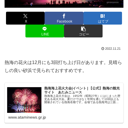
X
Facebook
はてブ
LINE
コピー
2022.11.21
熱海の花火は12月にも3回打ち上げ日があります。見晴ら
しの良い砂浜で見られておすすめです。
熱海海上花火大会|イベント | 【公式】熱海の観光
サイト あたみニュース
熱海海上花火大会は、1952年（昭和27年）にはじまった歴
史ある花火大会。夏だけではなく年間を通して10回以上も
開催されている熱海名物です。会場である熱海湾は三面を
山に囲まれた「すり鉢」状の地形のため、海で上げる花火
の音が反響し、大きなスタ...
www.ataminews.gr.jp