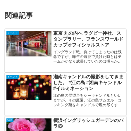
関連記事
東京 丸の内へ ラグビー神社、ス
イベント
タンプラリー、フランスワールド
カップオフィシャルストア
イングランド戦、負けてしまったのは残
念ですが、昨年の遠征で負けた時とはチ
ームがかなり成長していたのは明らかで
した。スクラムがガチピタだったのは本
当に素晴らしかったですね。その少し前
に東京丸の内へ行って来ました。せっか
湘南キャンドルの撮影をしてきま
イベント
くなのでラグビー神社に顔...
した。 #江の島 #湘南キャンドル
#イルミネーション
江の島の展望台をシーキャンドルといい
ますが、その庭園、江の島サムエル・コ
ッキング苑をキャンドルで埋め尽くすイ
ルミネーションイベントが湘南キャンド
ルです。風でゆらぐ小さな炎はLEDには
ない暖かい光で魅力的です。ここへ行く
横浜イングリッシュガーデンのバ
写真
時は公式サイトからアソ...
ラ③