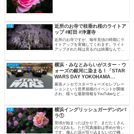
近所のお寺で枝垂れ桜のライトア
写真
ップ #町田 #浄運寺
近所のお寺ですが、毎年見頃の時期にラ
イトアップを実施してくれます。ライト
アップされた桜は見るのは綺麗なんです
が、写真に撮るのは結構難しいですね。
全体を撮るのが一番良いのかなと。あ
と、内側に潜って見上げる構図もいいと
横浜・みなとみらいがスター・ウ
イベント
思います。ミラーレスカメラ...
ォーズの銀河に染まる！「STAR
WARS DAY YOKOHAMA
MINATOMIRAI 2025」
幕張メッセでスターウォーズセレブレー
ションという世界規模のイベントが開催
され、様々な最新情報をYouTubeなどで
見て、今後の展開も楽しみになりまし
た。「キャシアン・アンドー」のシーズ
ン2の配信が開始されましたが、隙のない
横浜イングリッシュガーデンのバ
写真
映像作りと緊張感が...
ラ①
見頃が始まったばかりで、まだたくさん
のつぼみも。ただ写真撮影は早めが良い
です。傷んだ花が写り込まないので構図